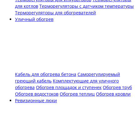
для котлов
Терморегуляторы с датчиком температуры
Терморегуляторы для обогревателей
Уличный обогрев
Кабель для обогрева бетона
Саморегулируемый
греющий кабель
Комплектующие для уличного
обогрева
Обогрев площадок и ступенек
Обогрев труб
Обогрев водостоков
Обогрев теплиц
Обогрев кровли
Ревизионные люки