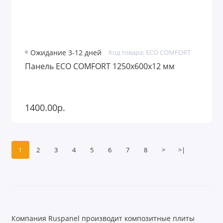
Ожидание 3-12 дней
Код товара: ECO COMFORT
Панель ECO COMFORT 1250х600х12 мм
1400.00р.
1
2
3
4
5
6
7
8
>
>|
Компания Ruspanel производит композитные плиты