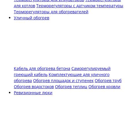
для котлов
Терморегуляторы с датчиком температуры
Терморегуляторы для обогревателей
Уличный обогрев
Кабель для обогрева бетона
Саморегулируемый
греющий кабель
Комплектующие для уличного
обогрева
Обогрев площадок и ступенек
Обогрев труб
Обогрев водостоков
Обогрев теплиц
Обогрев кровли
Ревизионные люки