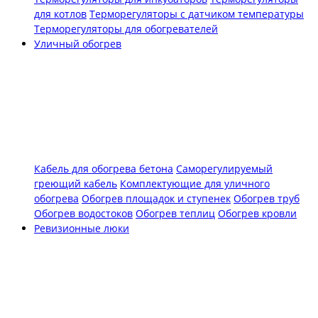
для котлов
Терморегуляторы с датчиком температуры
Терморегуляторы для обогревателей
Уличный обогрев
Кабель для обогрева бетона
Саморегулируемый
греющий кабель
Комплектующие для уличного
обогрева
Обогрев площадок и ступенек
Обогрев труб
Обогрев водостоков
Обогрев теплиц
Обогрев кровли
Ревизионные люки