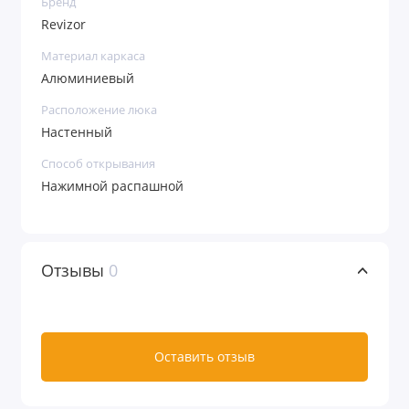
Бренд
Revizor
Материал каркаса
Видеоинструкция по установке.
Алюминиевый
Расположение люка
Настенный
Способ открывания
Нажимной распашной
Отзывы
0
Оставить отзыв