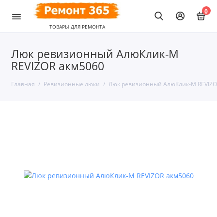
0
Люк ревизионный АлюКлик-M
REVIZOR акм5060
Главная
Ревизионные люки
Люк ревизионный АлюКлик-M REVIZO