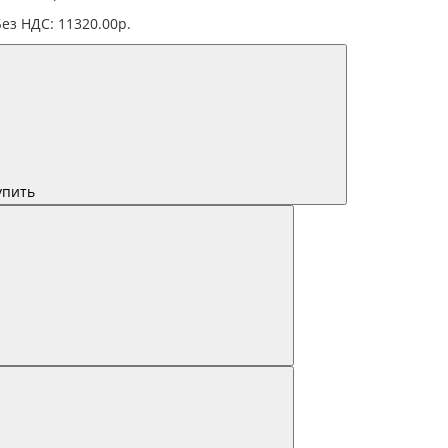
Без НДС: 11320.00р.
упить