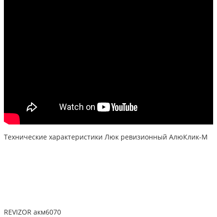
Технические характеристики Люк ревизионный АлюКлик-M
REVIZOR акм6070