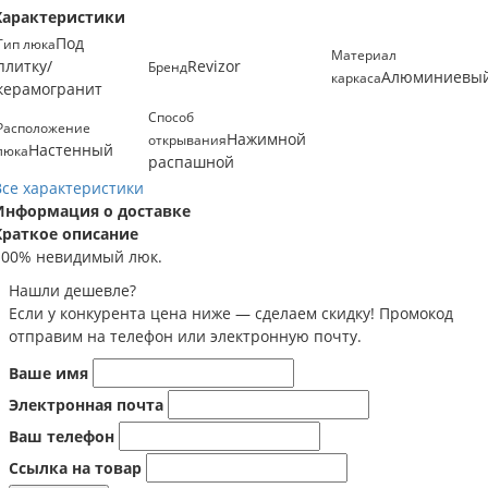
Характеристики
Под
Тип люка
Материал
плитку/
Revizor
Бренд
Алюминиевы
каркаса
керамогранит
Способ
Расположение
Нажимной
открывания
Настенный
люка
распашной
Все характеристики
Информация о доставке
Краткое описание
100% невидимый люк.
Нашли дешевле?
Если у конкурента цена ниже — сделаем скидку! Промокод
отправим на телефон или электронную почту.
Ваше имя
Электронная почта
Ваш телефон
Ссылка на товар