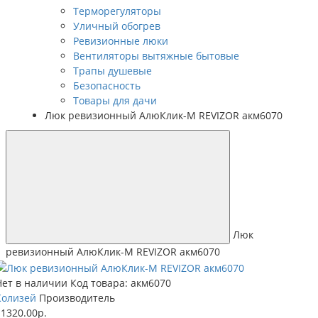
Терморегуляторы
Уличный обогрев
Ревизионные люки
Вентиляторы вытяжные бытовые
Трапы душевые
Безопасность
Товары для дачи
Люк ревизионный АлюКлик-M REVIZOR акм6070
Люк
ревизионный АлюКлик-M REVIZOR акм6070
Нет в наличии
Код товара: акм6070
Колизей
Производитель
11320.00р.