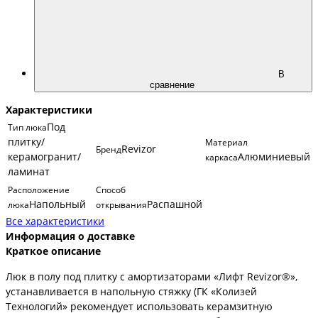
В
сравнение
Характеристики
Под
Тип люка
плитку/
Материал
Revizor
Бренд
керамогранит/
Алюминиевый
каркаса
ламинат
Расположение
Способ
Напольный
Распашной
люка
открывания
Все характеристики
Информация о доставке
Краткое описание
Люк в полу под плитку с амортизаторами «Лифт Revizor®»,
устанавливается в напольную стяжку (ГК «Колизей
Технологий» рекомендует использовать керамзитную