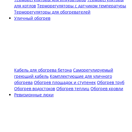
для котлов
Терморегуляторы с датчиком температуры
Терморегуляторы для обогревателей
Уличный обогрев
Кабель для обогрева бетона
Саморегулируемый
греющий кабель
Комплектующие для уличного
обогрева
Обогрев площадок и ступенек
Обогрев труб
Обогрев водостоков
Обогрев теплиц
Обогрев кровли
Ревизионные люки