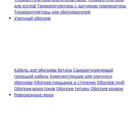
для котлов
Терморегуляторы с датчиком температуры
Терморегуляторы для обогревателей
Уличный обогрев
Кабель для обогрева бетона
Саморегулируемый
греющий кабель
Комплектующие для уличного
обогрева
Обогрев площадок и ступенек
Обогрев труб
Обогрев водостоков
Обогрев теплиц
Обогрев кровли
Ревизионные люки