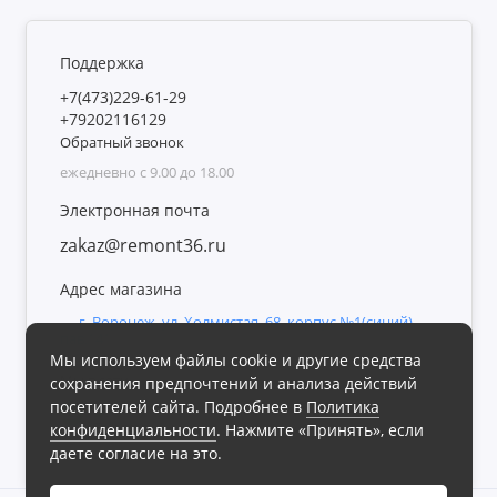
Поддержка
+7(473)229-61-29
+79202116129
Обратный звонок
ежедневно с 9.00 до 18.00
Электронная почта
zakaz@remont36.ru
Адрес магазина
г. Воронеж, ул. Холмистая, 68, корпус №1(синий),
пав.141
Мы используем файлы cookie и другие средства
Мы в сети
сохранения предпочтений и анализа действий
посетителей сайта. Подробнее в
Политика
конфиденциальности
. Нажмите «Принять», если
даете согласие на это.