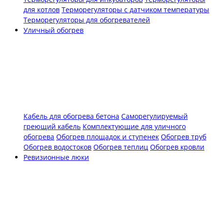
для котлов
Терморегуляторы с датчиком температуры
Терморегуляторы для обогревателей
Уличный обогрев
Кабель для обогрева бетона
Саморегулируемый
греющий кабель
Комплектующие для уличного
обогрева
Обогрев площадок и ступенек
Обогрев труб
Обогрев водостоков
Обогрев теплиц
Обогрев кровли
Ревизионные люки