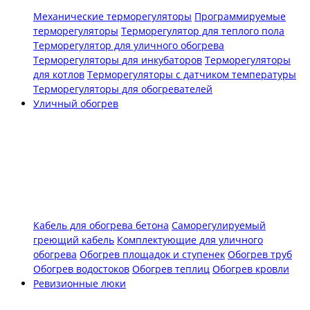
Механические терморегуляторы
Программируемые
терморегуляторы
Терморегулятор для теплого пола
Терморегулятор для уличного обогрева
Терморегуляторы для инкубаторов
Терморегуляторы
для котлов
Терморегуляторы с датчиком температуры
Терморегуляторы для обогревателей
Уличный обогрев
Кабель для обогрева бетона
Саморегулируемый
греющий кабель
Комплектующие для уличного
обогрева
Обогрев площадок и ступенек
Обогрев труб
Обогрев водостоков
Обогрев теплиц
Обогрев кровли
Ревизионные люки