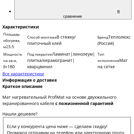
В
сравнение
Характеристики
Площадь
В стяжку/
Теплолюкс
Способ монтажа
Бренд
обогрева,
плиточный клей
(Россия)
3.5
м2
Ламинат|линолеум|
Мощность
Под покрытие
Тип
плитка/керамогранит|
Мат
на кв.м,
исполнения
180
кварцвинил
на сетке
Вт
Все характеристики
Информация о доставке
Краткое описание
Мат нагревательный ProfiMat на основе двухжильного
экранированного кабеля
с пожизненной гарантией
Нашли дешевле?
Если у конкурента цена ниже — сделаем скидку!
Промокод отправим на телефон или электронную почту.