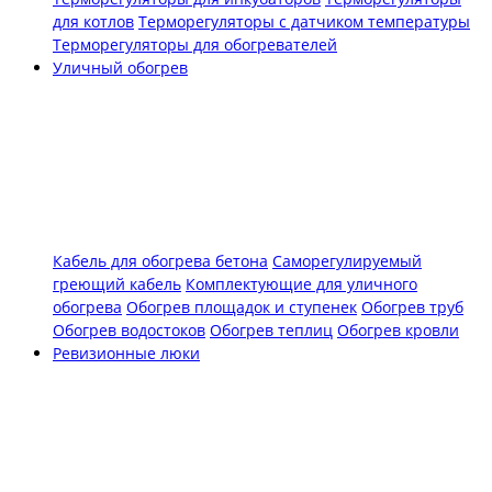
для котлов
Терморегуляторы с датчиком температуры
Терморегуляторы для обогревателей
Уличный обогрев
Кабель для обогрева бетона
Саморегулируемый
греющий кабель
Комплектующие для уличного
обогрева
Обогрев площадок и ступенек
Обогрев труб
Обогрев водостоков
Обогрев теплиц
Обогрев кровли
Ревизионные люки